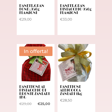
PANETT.GRAN
PANETT.GRAN
FOND.950g
PISTACCHIO 950g
FLAMIGNI
FLAMIGNI
€
29,00
€
33,00
In offerta!
PANETTONE AL
PANETTONE
PISTACCHIO DI
ALBICOCCA
BRONTE ZANLARI
ZANLARI 1kg
1KG
€
28,50
Il
Il
€
29,00
€
25,00
prezzo
prezzo