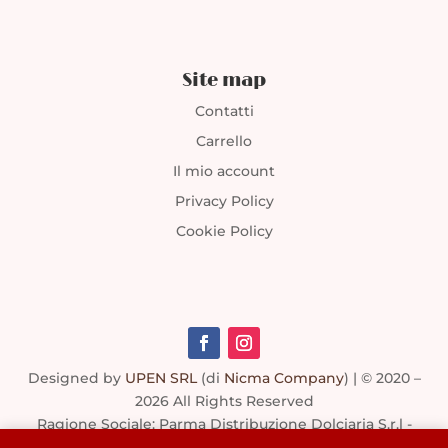
Site map
Contatti
Carrello
Il mio account
Privacy Policy
Cookie Policy
Designed by
UPEN SRL
(di
Nicma Company
)
| © 2020 –
2026 All Rights Reserved
Ragione Sociale: Parma Distribuzione Dolciaria S.r.l -
P.I./C.F. 00725410344