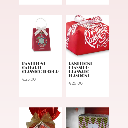
originale
attuale
era:
è:
€29,00.
€25,00.
PANETTONE
PANETTONE
CAFFAREL
CLASSICO
CLASSICO 1000GR
GLASSATO-
FLAMIGNI
€
25,00
€
29,00