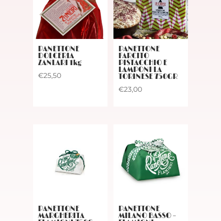
PANETTONE
PANETTONE
DOLCERIA
FARCITO
ZANLARI 1kg
PISTACCHIO E
LAMPONI LA
€
25,50
TORINESE 750GR
€
23,00
PANETTONE
PANETTONE
MARGHERITA
MILANO BASSO –