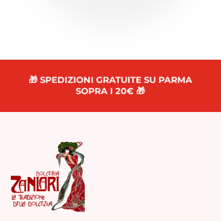
🎁 SPEDIZIONI GRATUITE SU PARMA
SOPRA I 20€ 🎁