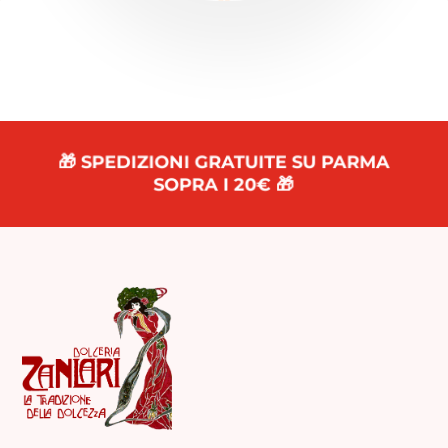
🎁 SPEDIZIONI GRATUITE SU PARMA
SOPRA I 20€ 🎁