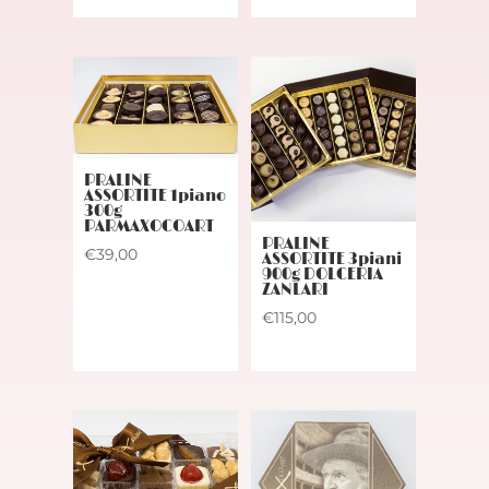
PRALINE
ASSORTITE 1piano
300g
PARMAXOCOART
PRALINE
€
39,00
ASSORTITE 3piani
900g DOLCERIA
ZANLARI
€
115,00