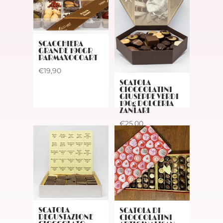
SCACCHIERA
GRANDE 190GR
PARMAXOCOART
€
19,90
SCATOLA
CIOCCOLATINI
GIUSEPPE VERDI
190g DOLCERIA
ZANLARI
€
25,00
SCATOLA
SCATOLA DI
DEGUSTAZIONE
CIOCCOLATINI