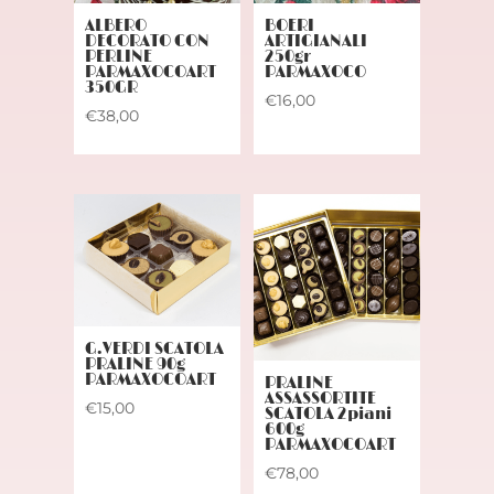
ALBERO
BOERI
DECORATO CON
ARTIGIANALI
PERLINE
250gr
PARMAXOCOART
PARMAXOCO
350GR
€
16,00
€
38,00
G.VERDI SCATOLA
PRALINE 90g
PARMAXOCOART
PRALINE
ASSASSORTITE
€
15,00
SCATOLA 2piani
600g
PARMAXOCOART
€
78,00