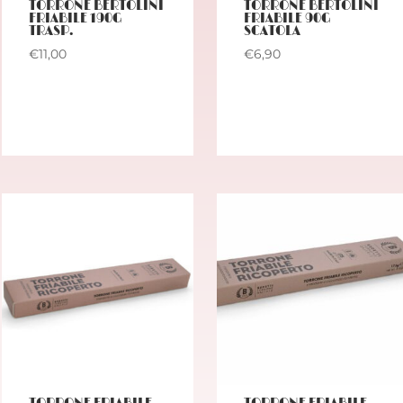
TORRONE BERTOLINI
TORRONE BERTOLINI
FRIABILE 190G
FRIABILE 90G
TRASP.
SCATOLA
€
11,00
€
6,90