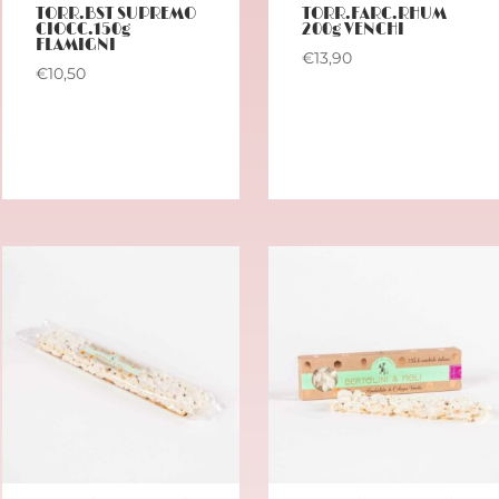
TORR.BST SUPREMO
TORR.FARC.RHUM
CIOCC.150g
200g VENCHI
FLAMIGNI
€
13,90
€
10,50