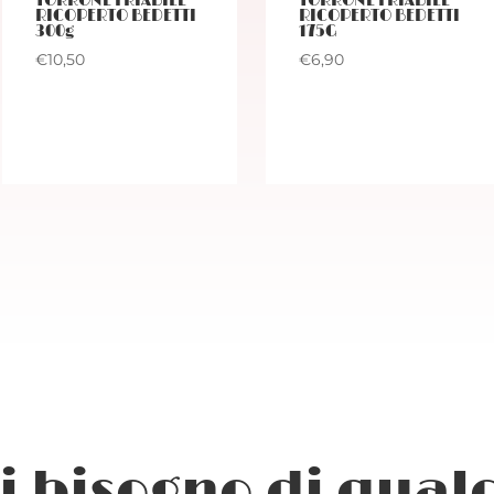
TORRONE FRIABILE
TORRONE FRIABILE
RICOPERTO BEDETTI
RICOPERTO BEDETTI
300g
175G
€
10,50
€
6,90
i bisogno di qual