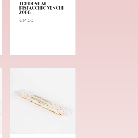
TORRONE AL
PISTACCHIO VENCHI
200G
€
14,00