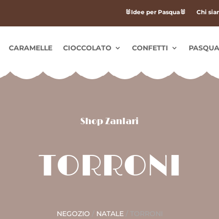
🐰Idee per Pasqua🐰
Chi si
CARAMELLE
CIOCCOLATO
CONFETTI
PASQU
Shop Zanlari
TORRONI
NEGOZIO
/
NATALE
/ TORRONI