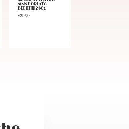
TORRONE TENERO
MANDORLATO
BEDETTI 250g
€
9,60
che