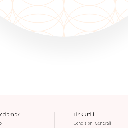
🎁 SPEDIZIONI GRATUITE SU PARMA SOPRA I 20€ 🎁
acciamo?
Link Utili
o
Condizioni Generali