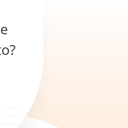
he
to?