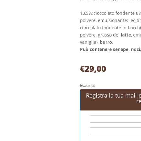
INGREDIEN
13,5%:cioccolato fondente 8%
polvere, emulsionante: leciti
cioccolato fondente in fiocch
polvere, grasso del
latte
, em
vaniglia),
burro
.
Può contenere senape, noci,
€
29,00
Esaurito
Registra la tua mail
r