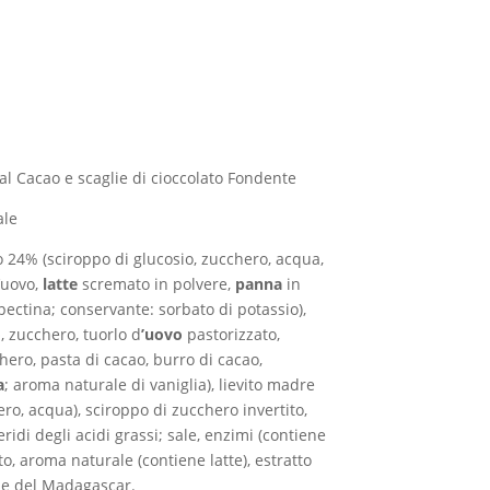
al Cacao e scaglie di cioccolato Fondente
ale
24% (sciroppo di glucosio, zucchero, acqua,
’uovo,
latte
scremato in polvere,
panna
in
ectina; conservante: sorbato di potassio),
o
, zucchero, tuorlo d
’uovo
pastorizzato,
ero, pasta di cacao, burro di cacao,
a
; aroma naturale di vaniglia), lievito madre
ero, acqua), sciroppo di zucchero invertito,
idi degli acidi grassi; sale, enzimi (contiene
o, aroma naturale (contiene latte), estratto
lia da bacche del Madagascar.