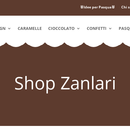
🐰Idee per Pasqua🐰
Chi 
IGN
CARAMELLE
CIOCCOLATO
CONFETTI
PAS
Shop Zanlari