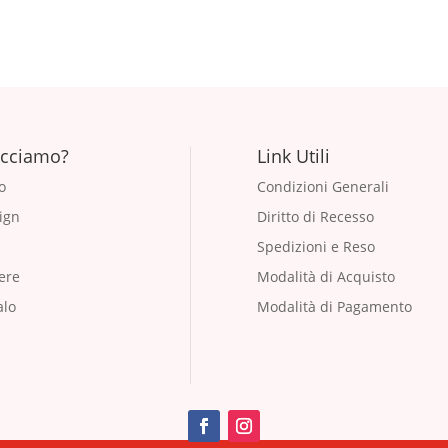
🎁 SPEDIZIONI GRATUITE SU PARMA SOPRA I 20€ 🎁
acciamo?
Link Utili
o
Condizioni Generali
ign
Diritto di Recesso
Spedizioni e Reso
ere
Modalità di Acquisto
alo
Modalità di Pagamento