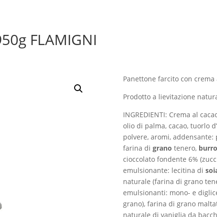
50g FLAMIGNI
Panettone farcito con crema 
Prodotto a lievitazione natur
INGREDIENTI: Crema al cacao 
olio di palma, cacao, tuorlo d
polvere, aromi, addensante: p
farina di
grano
tenero,
burr
cioccolato fondente 6% (zucch
emulsionante: lecitina di
soi
naturale (farina di grano ten
emulsionanti: mono- e diglicer
grano), farina di grano maltat
naturale di vanig