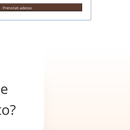
he
to?