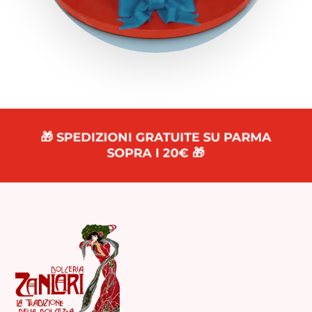
🎁 SPEDIZIONI GRATUITE SU PARMA
SOPRA I 20€ 🎁