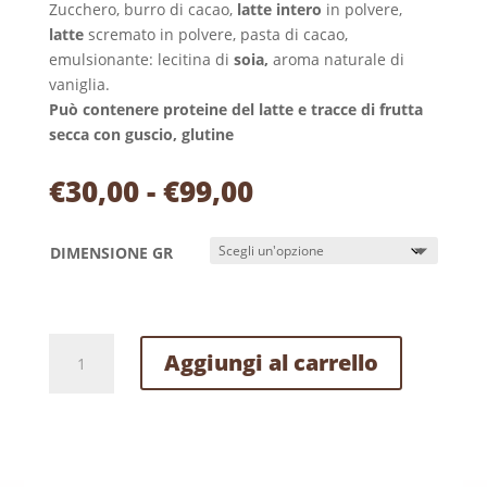
Zucchero, burro di cacao,
latte intero
in polvere,
latte
scremato in polvere, pasta di cacao,
emulsionante: lecitina di
soia,
aroma naturale di
vaniglia.
Può contenere proteine del latte e tracce di frutta
secca con guscio, glutine
Fascia
€
30,00
-
€
99,00
di
prezzo:
DIMENSIONE GR
da
€30,00
a
€99,00
UOVO
Aggiungi al carrello
DI
PASQUA
CIOCCOLATO
AL
LATTE