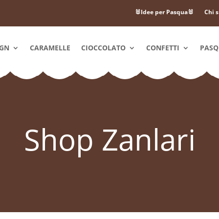
🐰Idee per Pasqua🐰
Chi 
IGN
CARAMELLE
CIOCCOLATO
CONFETTI
PAS
Shop Zanlari