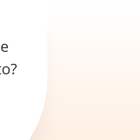
he
to?