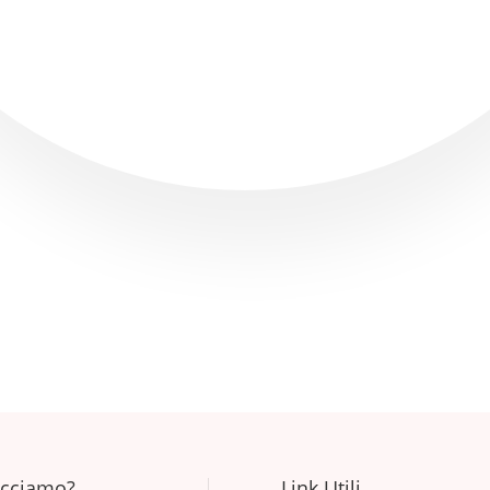
🎁 SPEDIZIONI GRATUITE SU PARMA SOPRA I 20€ 🎁
acciamo?
Link Utili