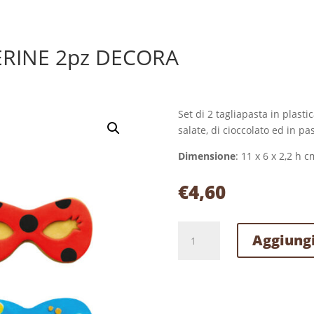
RINE 2pz DECORA
Set di 2 tagliapasta in plasti
salate, di cioccolato ed in pa
Dimensione
: 11 x 6 x 2,2 h c
€
4,60
TAGLIAPASTA
Aggiungi
MASCHERINE
2pz
DECORA
quantità