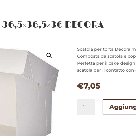
 36,5×36,5×36 DECORA
Scatola per torta Decora mi
Composta da scatola e cop
Perfetta per il cake design
scatola per il contatto con 
€
7,05
SCATOLA
Aggiungi
PER
TORTE
36,5x36,5x36
DECORA