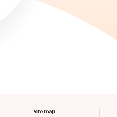
🎁
Site map