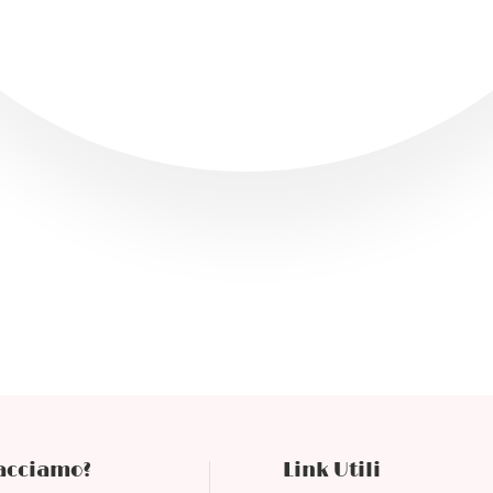
 SPEDIZIONI GRATUITE SU PARMA SOPRA I 20€ 
facciamo?
Link Utili