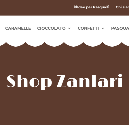
🐰Idee per Pasqua🐰
Chi si
CARAMELLE
CIOCCOLATO
CONFETTI
PASQU
Shop Zanlari