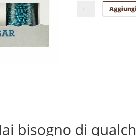
DECORSUGAR
Aggiungi
AZZURO
E
ARGENTO
85G
DECORA
quantità
ai bisogno di qualc