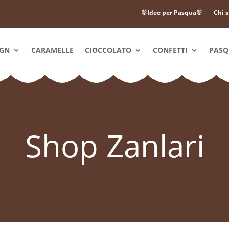
🐰Idee per Pasqua🐰
Chi 
IGN
CARAMELLE
CIOCCOLATO
CONFETTI
PAS
Shop Zanlari