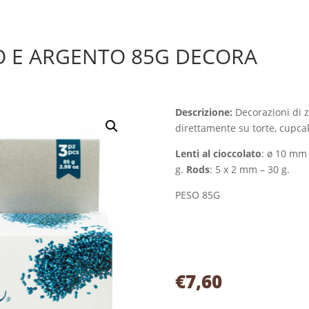
 E ARGENTO 85G DECORA
Descrizione:
Decorazioni di 
direttamente su torte, cupcake
Lenti al cioccolato
: ø 10 mm 
g.
Rods
: 5 x 2 mm – 30 g.
PESO 85G
€
7,60