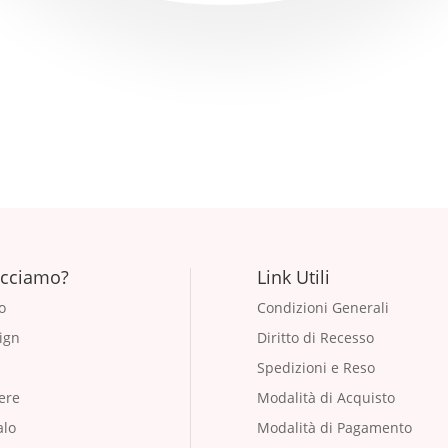
🎁 SPEDIZIONI GRATUITE SU PARMA SOPRA I 20€ 🎁
acciamo?
Link Utili
o
Condizioni Generali
ign
Diritto di Recesso
Spedizioni e Reso
ere
Modalità di Acquisto
alo
Modalità di Pagamento