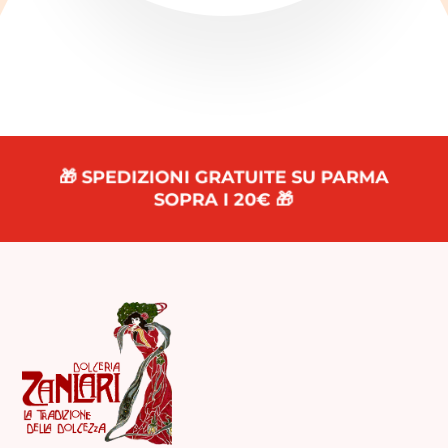
🎁 SPEDIZIONI GRATUITE SU PARMA
SOPRA I 20€ 🎁