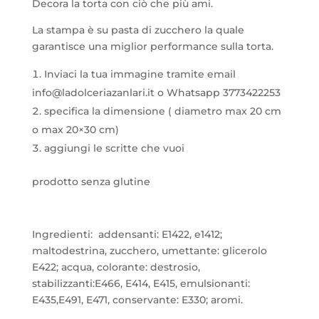
Decora la torta con ciò che più ami.
La stampa è su pasta di zucchero la quale
garantisce una miglior performance sulla torta.
Inviaci la tua immagine tramite email
info@ladolceriazanlari.it
o Whatsapp 3773422253
specifica la dimensione ( diametro max 20 cm
o max 20×30 cm)
aggiungi le scritte che vuoi
prodotto senza glutine
Ingredienti: addensanti: E1422, e1412;
maltodestrina, zucchero, umettante: glicerolo
E422; acqua, colorante: destrosio,
stabilizzanti:E466, E414, E415, emulsionanti:
E435,E491, E471, conservante: E330; aromi.