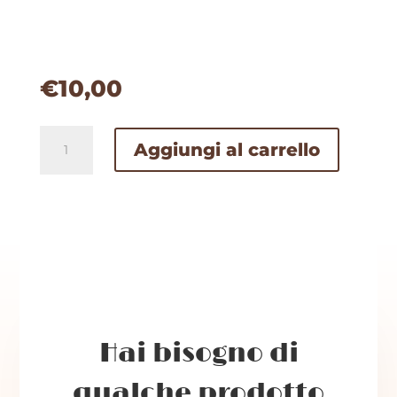
€
10,00
CIALDA
Aggiungi al carrello
PASTA
ZUCCHERO
F.TO
A/4
PERSONALIZZATA
quantità
Hai bisogno di
qualche prodotto