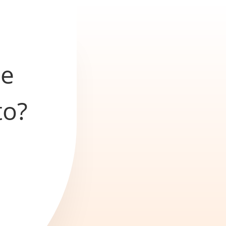
he
to?