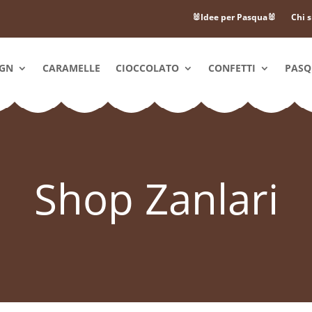
🐰Idee per Pasqua🐰
Chi 
IGN
CARAMELLE
CIOCCOLATO
CONFETTI
PAS
Shop Zanlari