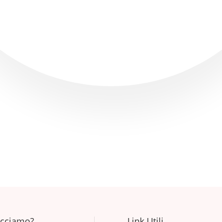
🎁 SPEDIZIONI GRATUITE SU PARMA SOPRA I 20€ 🎁
acciamo?
Link Utili